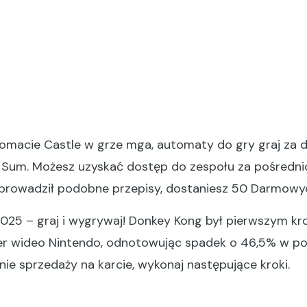
y Do Gry Gr
ez Rejestrac
tomacie Castle w grze mga, automaty do gry graj za 
Sum. Możesz uzyskać dostęp do zespołu za pośredni
wprowadził podobne przepisy, dostaniesz 50 Darmowyc
025 – graj i wygrywaj! Donkey Kong był pierwszym kr
er wideo Nintendo, odnotowując spadek o 46,5% w 
ie sprzedaży na karcie, wykonaj następujące kroki.