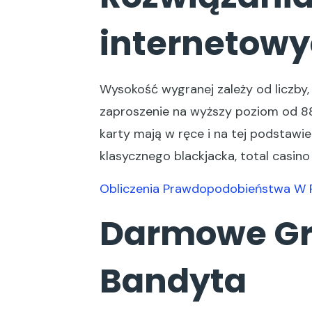
internetow
Wysokość wygranej zależy od liczby,
zaproszenie na wyższy poziom od 8
karty mają w ręce i na tej podstawie
klasycznego blackjacka, total casino
Obliczenia Prawdopodobieństwa W 
Darmowe Gr
Bandyta