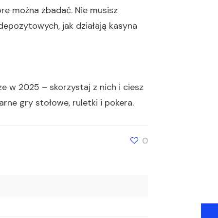
óre można zbadać. Nie musisz
depozytowych, jak działają kasyna
w 2025 – skorzystaj z nich i ciesz
rne gry stołowe, ruletki i pokera.
0