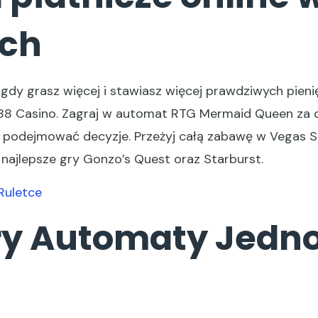
ych
 gdy grasz więcej i stawiasz więcej prawdziwych pieni
88 Casino. Zagraj w automat RTG Mermaid Queen za d
 podejmować decyzje. Przeżyj całą zabawę w Vegas Stri
 najlepsze gry Gonzo’s Quest oraz Starburst.
Ruletce
y Automaty Jedno