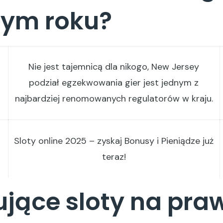
ym roku?
Nie jest tajemnicą dla nikogo, New Jersey
podział egzekwowania gier jest jednym z
najbardziej renomowanych regulatorów w kraju.
Sloty online 2025 – zyskaj Bonusy i Pieniądze już
teraz!
ujące sloty na pra