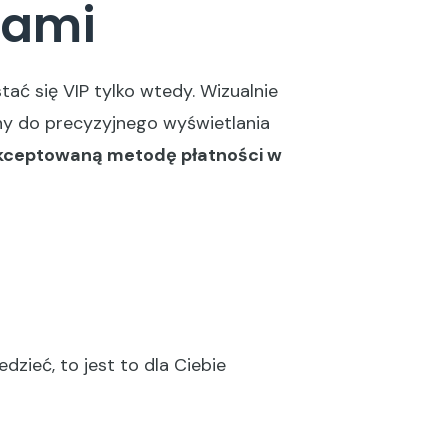
kami
ać się VIP tylko wtedy. Wizualnie
ny do precyzyjnego wyświetlania
 akceptowaną metodę płatności w
dzieć, to jest to dla Ciebie