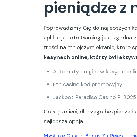
pieniądze z
Poprowadzimy Cię do najlepszych kas
aplikacja Toto Gaming jest zgodna 
treści na mniejszym ekranie, które s
kasynach online, którzy byli aktywn
Automaty do gier w kasynie onli
Eth casino kod promocyjny
Jackpot Paradise Casino Pl 2025
Co się zmieni, dlaczego bezpieczeństw
najlepsza opcja.
Mystake Casino Bonus Za Rejestracj