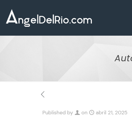
Aut
Published by
on
abril 21, 2025