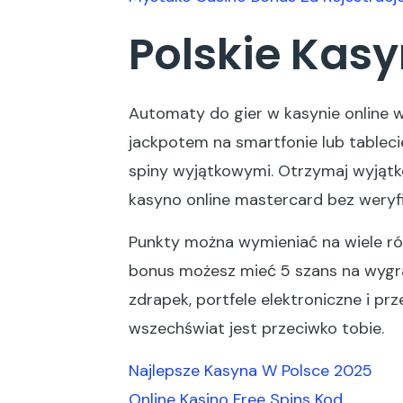
Polskie Kas
Automaty do gier w kasynie online w
jackpotem na smartfonie lub tablecie
spiny wyjątkowymi. Otrzymaj wyjątko
kasyno online mastercard bez weryfik
Punkty można wymieniać na wiele ró
bonus możesz mieć 5 szans na wygran
zdrapek, portfele elektroniczne i 
wszechświat jest przeciwko tobie.
Najlepsze Kasyna W Polsce 2025
Online Kasino Free Spins Kod