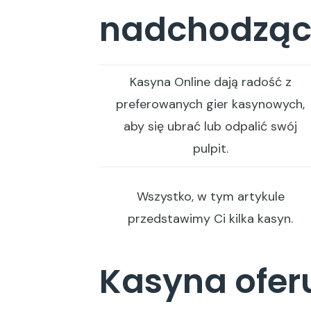
nadchodząc
Kasyna Online dają radość z
preferowanych gier kasynowych,
aby się ubrać lub odpalić swój
pulpit.
Wszystko, w tym artykule
przedstawimy Ci kilka kasyn.
Kasyna ofer