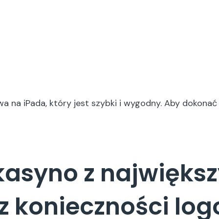
y Do Gier 
 Online
a na iPada, który jest szybki i wygodny. Aby dokonać 
 kasyno z najwięks
 konieczności lo