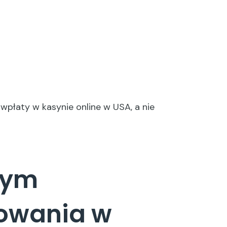
W
wpłaty w kasynie online w USA, a nie
zym
gowania w