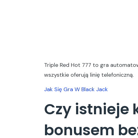
Automat
Kasynie
Triple Red Hot 777 to gra automatow
wszystkie oferują linię telefoniczną.
Jak Się Gra W Black Jack
Czy istnieje
bonusem bez