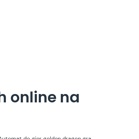
olden
mo Bez
 online na
. Automat do gier golden dragon gra