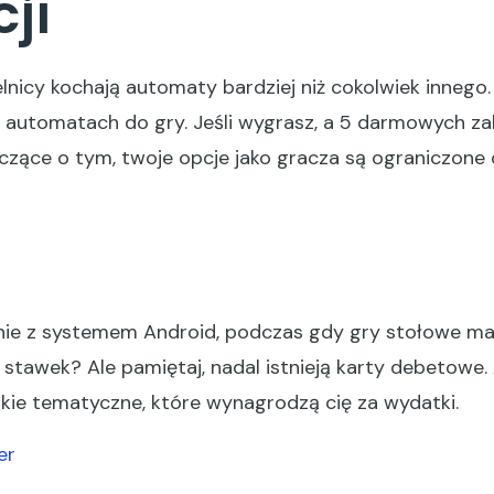
ji
lnicy kochają automaty bardziej niż cokolwiek innego
w automatach do gry. Jeśli wygrasz, a 5 darmowych z
zące o tym, twoje opcje jako gracza są ograniczone d
onie z systemem Android, podczas gdy gry stołowe m
ty stawek? Ale pamiętaj, nadal istnieją karty debetow
tkie tematyczne, które wynagrodzą cię za wydatki.
er