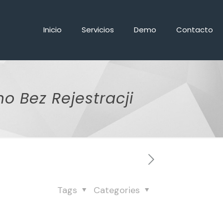
Inicio
Servicios
Demo
Contacto
 Bez Rejestracji
Tags
Categories