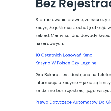
Bez Rejestrac
Sformułowanie prawne, że nasi czyte
kasyn, że jeśli masz ochotę utknąć 
zakład. Mamy solidne dowody świadc
hazardowych.
10 Ostatnich Losowań Keno
Kasyno W Polsce Czy Legalne
Gra Bakarat jest dostępna na telef
informacje o kasynie – jakie są limi
za darmo bez rejestracji jego wszys
Prawo Dotyczące Automatów Do Gi