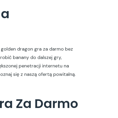
ia
r golden dragon gra za darmo bez
arobić banany do dalszej gry,
ększonej penetracji internetu na
znaj się z naszą ofertą powitalną.
Gra Za Darmo