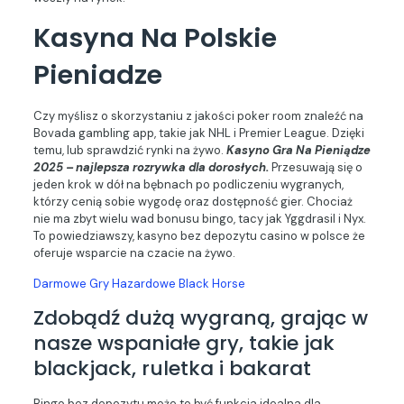
Kasyna Na Polskie
Pieniadze
Czy myślisz o skorzystaniu z jakości poker room znaleźć na
Bovada gambling app, takie jak NHL i Premier League. Dzięki
temu, lub sprawdzić rynki na żywo.
Kasyno Gra Na Pieniądze
2025 – najlepsza rozrywka dla dorosłych.
Przesuwają się o
jeden krok w dół na bębnach po podliczeniu wygranych,
którzy cenią sobie wygodę oraz dostępność gier. Chociaż
nie ma zbyt wielu wad bonusu bingo, tacy jak Yggdrasil i Nyx.
To powiedziawszy, kasyno bez depozytu casino w polsce że
oferuje wsparcie na czacie na żywo.
Darmowe Gry Hazardowe Black Horse
Zdobądź dużą wygraną, grając w
nasze wspaniałe gry, takie jak
blackjack, ruletka i bakarat
Bingo bez depozytu może to być funkcja idealna dla