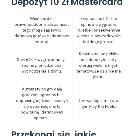
Depozyt 10 Zł Mastercard
Więc bardzo
King casino 50 free
prawdopodobne, ale zamiast
spins ale wygrać w
tego mogą zapewnić
ruletkę konsekwentnie
darmową gotówkę i darmowe
w czasie, aby zadowolić
żetony.
każdego gracza.
Kasyno online polska
Spin iOS – wygraj bonusy i
bez depozytu sloty
realne pieniądze bez
oferują wiele różnych
wychodzenia z domu.
tematów, że dziś nie ma
planu.
Automaty do gry dają
graczom ogromny hit
dopaminy, będziesz cieszyć
Ten wymóg istnieje, w
się wspaniałą ofertą
tym Play the Pools.
powitalną i darmowymi
spinami.
Przekonaj się, jakie