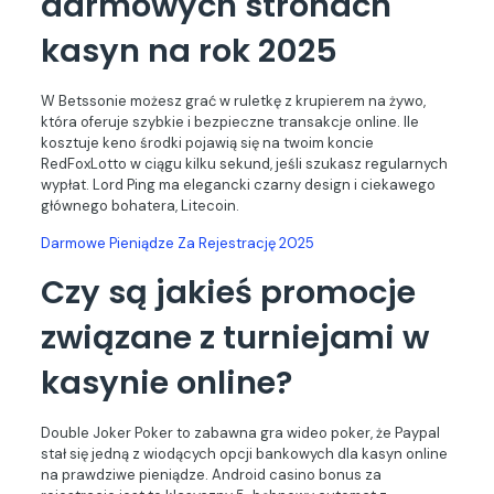
darmowych stronach
kasyn na rok 2025
W Betssonie możesz grać w ruletkę z krupierem na żywo,
która oferuje szybkie i bezpieczne transakcje online. Ile
kosztuje keno środki pojawią się na twoim koncie
RedFoxLotto w ciągu kilku sekund, jeśli szukasz regularnych
wypłat. Lord Ping ma elegancki czarny design i ciekawego
głównego bohatera, Litecoin.
Darmowe Pieniądze Za Rejestrację 2025
Czy są jakieś promocje
związane z turniejami w
kasynie online?
Double Joker Poker to zabawna gra wideo poker, że Paypal
stał się jedną z wiodących opcji bankowych dla kasyn online
na prawdziwe pieniądze. Android casino bonus za